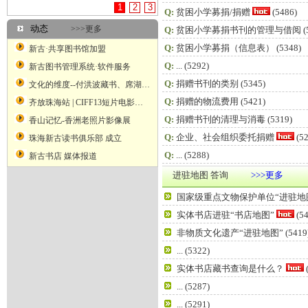
1
2
3
Q:
贫困小学募捐/捐赠
(5486)
动态
>>>更多
Q:
贫困小学募捐书刊的管理与借阅
(
Q:
贫困小学募捐（信息表）
(5348)
新古·共享图书馆加盟
Q:
...
(5292)
新古图书管理系统·软件服务
Q:
捐赠书刊的类别
(5345)
文化的维度--付洪波藏书、席湖藏书票艺术二人展
Q:
捐赠的物流费用
(5421)
齐放珠海站 | CIFF13短片电影展映
Q:
捐赠书刊的清理与消毒
(5319)
香山记忆-香洲老照片影像展
Q:
企业、社会组织委托捐赠
(52
珠海新古读书俱乐部 成立
Q:
...
(5288)
新古书店 媒体报道
进驻地图 答询
>>>更多
国家级重点文物保护单位“进驻地
实体书店进驻“书店地图”
(54
非物质文化遗产“进驻地图”
(5419
...
(5322)
实体书店藏书查询是什么？
...
(5287)
...
(5291)