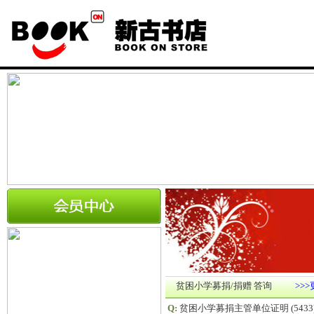
贫困小学募捐/捐赠 答询
>>
Q:
贫困小学募捐主管单位证明
(5433