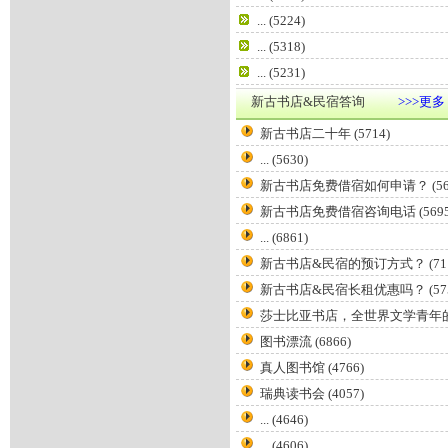
...
(5224)
...
(5318)
...
(5231)
新古书店&民宿答询
>>>更多
新古书店二十年
(5714)
...
(5630)
新古书店免费借宿如何申请？
(5
新古书店免费借宿咨询电话
(569
...
(6861)
新古书店&民宿的预订方式？
(71
新古书店&民宿长租优惠吗？
(57
莎士比亚书店，全世界文学青年
图书漂流
(6866)
真人图书馆
(4766)
瑞典读书会
(4057)
...
(4646)
...
(4606)