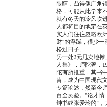
眼睛，凸得像广角
格，可能从此学来不
就有冬天的冷风吹
人都将目的地定在
实人们往往忽略欧洲
财"的浮躁，很少一
松过日子。
另一处2元甩卖地
人集》，师陀著，1
陀有所推重，其书
肯，成为中国现代
专篇论述，然至今
百全灵验。"论才情
钟书或张爱玲的"，