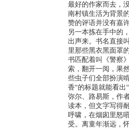
最好的作家而去，没
南村镇生活为背景的
赞的评语并没有嘉
另一本拣在手中的，
出声来。书名直接叫
里那些黑衣黑面罩
书匹配着叫《警察
索，翻开一阅，果
些虫子们全部扮演啃
香"的标题就能看出
弥尔、路易斯，作
读本，但文字写得耐
呼啸，在烟囱里怒吼
受。离童年渐远，