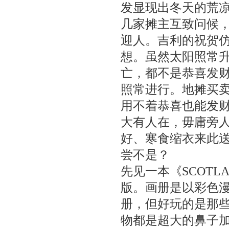
发显现出冬天的荒
几家摊主互致问候
迎人。吉利的祝贺
想。虽然太阳照常
亡，都不是恭喜发
照常进行。地摊买
用不着恭喜也能发
大有人在，毋庸旁
好、寒食缩衣来此
尝不是？
先见一本《SCOTLAN
版。画册是以彩色
册，但好玩的是那
物都是超大的鼻子