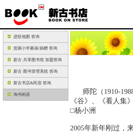
进驻地图 答询
贫困小学募捐/捐赠 答询
新古·共享图书馆 加盟答询
新古·图书管理系统 答询
新古书店&民宿 答询
师陀（1910-1
淘书闲语
《谷》、《看人集
□杨小洲
2005年新年刚过