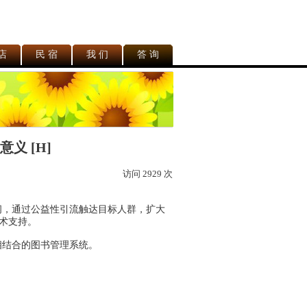
店
民 宿
我 们
答 询
义 [H]
访问 2929 次
阅，
通过
公益性
引流触达目标人群，
扩大
术支持。
相结合的图书管理系统。