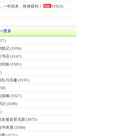
元，一年回本，终身获利！
(1923)
>>更多
17)
书散记
(3350)
亚书店
(3147)
的经验
(3591)
)
凌乱与乐趣
(3191)
58)
店探幽
(3327)
书记
(3106)
)
站发展前景无限
(3975)
淘书奇遇
(3306)
市图
(3271)