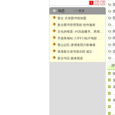
1
2
3
Q:
动态
>>>更多
Q:
Q:
新古·共享图书馆加盟
Q:
...
新古图书管理系统·软件服务
Q:
文化的维度--付洪波藏书、席湖藏书票艺术二人展
Q:
齐放珠海站 | CIFF13短片电影展映
Q:
香山记忆-香洲老照片影像展
Q:
珠海新古读书俱乐部 成立
Q:
...
新古书店 媒体报道
进
...
...
...