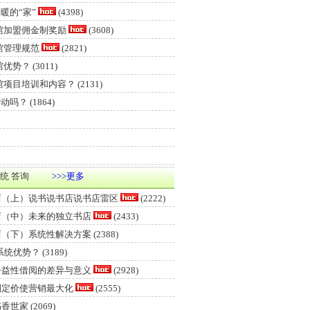
暖的“家”
(4398)
馆加盟佣金制奖励
(3608)
馆管理规范
(2821)
馆优势？
(3011)
馆项目培训和内容？
(2131)
活动吗？
(1864)
统 答询
>>>更多
店（上）说书说书店说书店雷区
(2222)
店（中）未来的独立书店
(2433)
店（下）系统性解决方案
(2388)
系统优势？
(3189)
公益性借阅的差异与意义
(2928)
制定价使营销最大化
(2555)
书香世家
(2069)