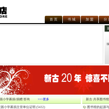
首 页
书 城
加 盟
分 
困小学募捐/捐赠 答询
>>>更多
新古·共享图书馆
贫困小学募捐主管单位证明
(5432)
Q:
图书馆的起源