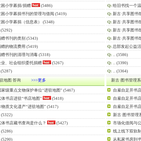
贫困小学募捐/捐赠
(5486)
Q:
给旧书找一个温
贫困小学募捐书刊的管理与借阅
(5419)
Q:
新古·共享图书
贫困小学募捐（信息表）
(5348)
Q:
新古·共享图书
(5292)
Q:
新古·共享图书
捐赠书刊的类别
(5343)
Q:
新古·共享图书
捐赠的物流费用
(5419)
Q:
总部发起公益
捐赠书刊的清理与消毒
(5318)
Q:
...
(3586)
企业、社会组织委托捐赠
(5267)
Q:
...
(3390)
(5287)
Q:
...
(3364)
驻地图 答询
>>>更多
新古·图书管理系
国家级重点文物保护单位“进驻地图”
(5467)
自雇自足开书
实体书店进驻“书店地图”
(5418)
自雇自足开书
非物质文化遗产“进驻地图”
(5417)
自雇自足开书
(5322)
新古·图书管理
实体书店藏书查询是什么？
(5427)
市场化借阅与
(5286)
线上线下双轨
(5290)
从私家书房到