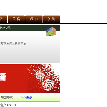
店
民 宿
我 们
答 询
新馆快讯
珠海市金湾区新古书店
 加盟答询
>>>更多
与意义
(2467)