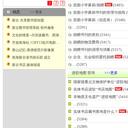
1
2
3
Q:
贫困小学募捐/捐赠
(5485)
动态
>>>更多
Q:
贫困小学募捐书刊的管理与借阅
(
Q:
贫困小学募捐（信息表）
(5348)
新古·共享图书馆加盟
Q:
...
(5291)
新古图书管理系统·软件服务
Q:
捐赠书刊的类别
(5341)
文化的维度--付洪波藏书、席湖藏书票艺术二人展
Q:
捐赠的物流费用
(5417)
齐放珠海站 | CIFF13短片电影展映
Q:
捐赠书刊的清理与消毒
(5317)
香山记忆-香洲老照片影像展
Q:
企业、社会组织委托捐赠
(52
珠海新古读书俱乐部 成立
Q:
...
(5287)
新古书店 媒体报道
进驻地图 答询
>>>更多
国家级重点文物保护单位“进驻地
实体书店进驻“书店地图”
(54
非物质文化遗产“进驻地图”
(5416
...
(5321)
实体书店藏书查询是什么？
...
(5284)
...
(5289)