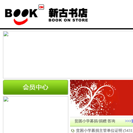
贫困小学募捐/捐赠 答询
>>
Q:
贫困小学募捐主管单位证明
(5431