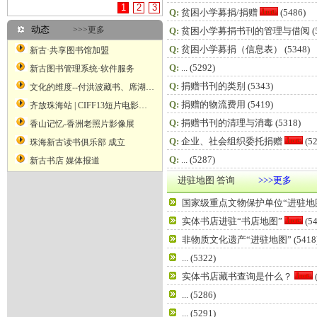
1
2
3
Q:
贫困小学募捐/捐赠
(5486)
动态
>>>更多
Q:
贫困小学募捐书刊的管理与借阅
(
Q:
贫困小学募捐（信息表）
(5348)
新古·共享图书馆加盟
Q:
...
(5292)
新古图书管理系统·软件服务
Q:
捐赠书刊的类别
(5343)
文化的维度--付洪波藏书、席湖藏书票艺术二人展
Q:
捐赠的物流费用
(5419)
齐放珠海站 | CIFF13短片电影展映
Q:
捐赠书刊的清理与消毒
(5318)
香山记忆-香洲老照片影像展
Q:
企业、社会组织委托捐赠
(52
珠海新古读书俱乐部 成立
Q:
...
(5287)
新古书店 媒体报道
进驻地图 答询
>>>更多
国家级重点文物保护单位“进驻地
实体书店进驻“书店地图”
(54
非物质文化遗产“进驻地图”
(5418
...
(5322)
实体书店藏书查询是什么？
...
(5286)
...
(5291)