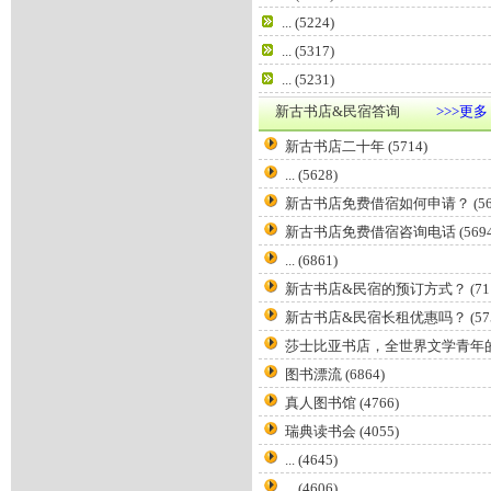
...
(5224)
...
(5317)
...
(5231)
新古书店&民宿答询
>>>更多
新古书店二十年
(5714)
...
(5628)
新古书店免费借宿如何申请？
(5
新古书店免费借宿咨询电话
(569
...
(6861)
新古书店&民宿的预订方式？
(71
新古书店&民宿长租优惠吗？
(57
莎士比亚书店，全世界文学青年
图书漂流
(6864)
真人图书馆
(4766)
瑞典读书会
(4055)
...
(4645)
...
(4606)