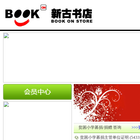
贫困小学募捐/捐赠 答询
>>
Q:
贫困小学募捐主管单位证明
(5433