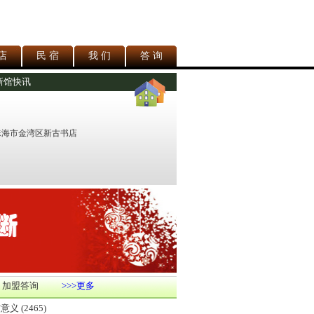
店
民 宿
我 们
答 询
新馆快讯
珠海市金湾区新古书店
 加盟答询
>>>更多
与意义
(2465)