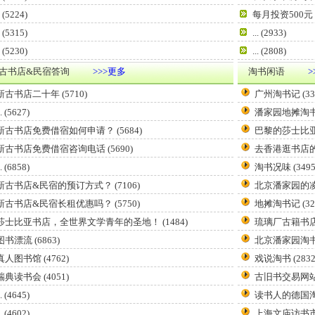
(5224)
每月投资500
(5315)
...
(2933)
(5230)
...
(2808)
古书店&民宿答询
>>>更多
淘书闲语
>
新古书店二十年
(5710)
广州淘书记
(33
.
(5627)
潘家园地摊淘
新古书店免费借宿如何申请？
(5684)
巴黎的莎士比
新古书店免费借宿咨询电话
(5690)
去香港逛书店
.
(6858)
淘书况味
(3495
新古书店&民宿的预订方式？
(7106)
北京潘家园的
新古书店&民宿长租优惠吗？
(5750)
地摊淘书记
(32
莎士比亚书店，全世界文学青年的圣地！
(1484)
琉璃厂古籍书
图书漂流
(6863)
北京潘家园淘
真人图书馆
(4762)
戏说淘书
(2832
瑞典读书会
(4051)
古旧书交易网
.
(4645)
读书人的德国
.
(4602)
上海文庙访书