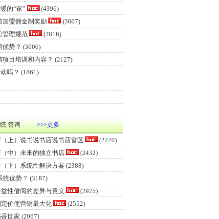
暖的“家”
(4396)
馆加盟佣金制奖励
(3607)
馆管理规范
(2816)
馆优势？
(3006)
馆项目培训和内容？
(2127)
活动吗？
(1861)
统 答询
>>>更多
店（上）说书说书店说书店雷区
(2220)
店（中）未来的独立书店
(2432)
店（下）系统性解决方案
(2388)
系统优势？
(3187)
公益性借阅的差异与意义
(2925)
制定价使营销最大化
(2552)
书香世家
(2067)