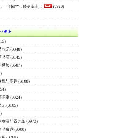
元，一年回本，终身获利！
(1923)
>>更多
15)
书散记
(3348)
亚书店
(3145)
的经验
(3587)
)
凌乱与乐趣
(3188)
54)
店探幽
(3324)
书记
(3105)
)
站发展前景无限
(3973)
淘书奇遇
(3300)
市图
(3269)