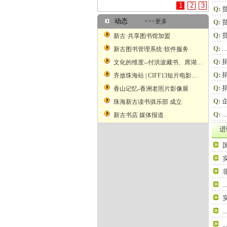
1
2
3
Q:
动态
>>>更多
Q:
Q:
新古·共享图书馆加盟
Q:
...
新古图书管理系统·软件服务
Q:
文化的维度--付洪波藏书、席湖藏书票艺术二人展
Q:
齐放珠海站 | CIFF13短片电影展映
Q:
香山记忆-香洲老照片影像展
Q:
珠海新古读书俱乐部 成立
Q:
...
新古书店 媒体报道
进
...
...
...