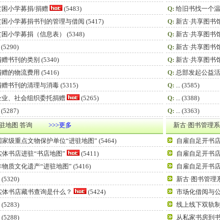
贫困小学募捐/捐赠
(5483)
Q:
给旧书找一个温
贫困小学募捐书刊的管理与借阅
(5417)
Q:
新古·共享图书
贫困小学募捐（信息表）
(5348)
Q:
新古·共享图书
(5290)
Q:
新古·共享图书
捐赠书刊的类别
(5340)
Q:
新古·共享图书
捐赠的物流费用
(5416)
Q:
总部发起公益
捐赠书刊的清理与消毒
(5315)
Q:
...
(3585)
企业、社会组织委托捐赠
(5265)
Q:
...
(3388)
(5287)
Q:
...
(3363)
驻地图 答询
>>>更多
新古·图书管理系
国家级重点文物保护单位“进驻地图”
(5464)
自雇自足开书
实体书店进驻“书店地图”
(5411)
自雇自足开书
非物质文化遗产“进驻地图”
(5416)
自雇自足开书
(5320)
新古·图书管理
实体书店藏书查询是什么？
(5424)
市场化借阅与
(5283)
线上线下双轨
(5288)
从私家书房到