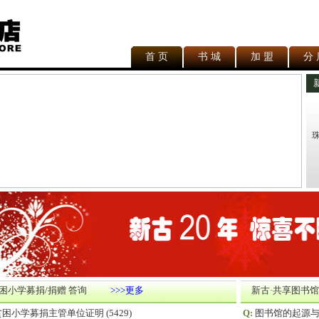
首 页
书 城
加 盟
分 
困小学募捐/捐赠 答询
>>>更多
新古·共享图书馆
贫困小学募捐主管单位证明
(5429)
Q:
图书馆的起源